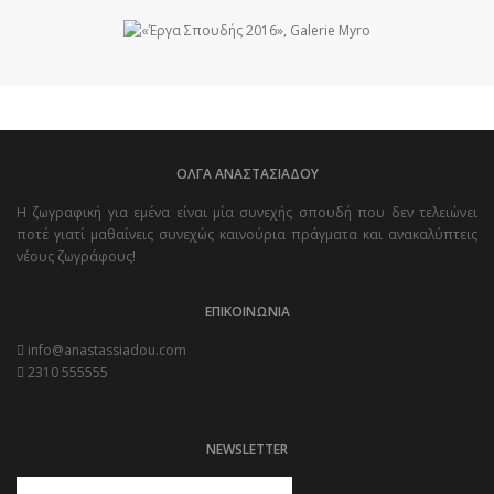
ΟΛΓΑ ΑΝΑΣΤΑΣΙΑΔΟΥ
Η ζωγραφική για εμένα είναι μία συνεχής σπουδή που δεν τελειώνει
ποτέ γιατί μαθαίνεις συνεχώς καινούρια πράγματα και ανακαλύπτεις
νέους ζωγράφους!
ΕΠΙΚΟΙΝΩΝΙΑ
info@anastassiadou.com
2310 555555
NEWSLETTER