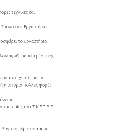
ορες τεχνικές και
άρβουνο στο Εργαστήριo
ροσφέρει το Εργαστήριο
λογίας «Θεραπεία μέσω της
ωματιστό χαρτί canson.
τή η ιστορία πολλές φορές
όνειρο!
και ταμίας του Σ.Κ.Ε.Τ.Β.Ε
. Έργα της βρίσκονται σε