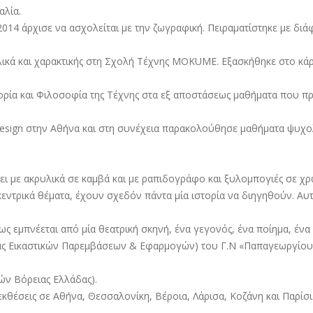
αλία.
2014 άρχισε να ασχολείται με την ζωγραφική. Πειραματίστηκε με διάφ
λικά και χαρακτικής στη Σχολή Τέχνης MOKUME. Eξασκήθηκε στο κ
ορία και Φιλοσοφία της Τέχνης στα εξ αποστάσεως μαθήματα που π
 Design στην Αθήνα και στη συνέχεια παρακολούθησε μαθήματα ψυχο
ει με ακρυλικά σε καμβά και με ραπιδογράφο και ξυλομπογιές σε χρ
εντρικά θέματα, έχουν σχεδόν πάντα μία ιστορία να διηγηθούν. Αυ
ς εμπνέεται από μία θεατρική σκηνή, ένα γεγονός, ένα ποίημα, ένα 
μέας Εικαστικών Παρεμβάσεων & Εφαρμογών) του Γ.Ν «Παπαγεωργίου» 
ών Βόρειας Ελλάδας).
εκθέσεις σε Αθήνα, Θεσσαλονίκη, Βέροια, Λάρισα, Κοζάνη και Παρίσι