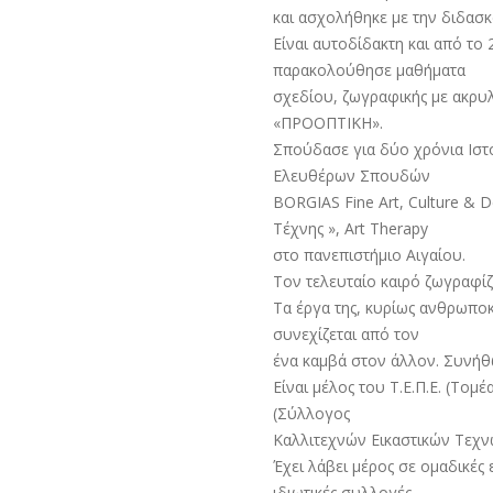
και ασχολήθηκε με την διδασκ
Είναι αυτοδίδακτη και από το 
παρακολούθησε μαθήματα
σχεδίου, ζωγραφικής με ακρυ
«ΠΡΟΟΠΤΙΚΗ».
Σπούδασε για δύο χρόνια Ιστ
Ελευθέρων Σπουδών
BORGIAS Fine Art, Culture &
Τέχνης », Art Therapy
στο πανεπιστήμιο Αιγαίου.
Τον τελευταίο καιρό ζωγραφίζ
Τα έργα της, κυρίως ανθρωποκ
συνεχίζεται από τον
ένα καμβά στον άλλον. Συνήθω
Είναι μέλος του Τ.Ε.Π.Ε. (Το
(Σύλλογος
Καλλιτεχνών Εικαστικών Τεχν
Έχει λάβει μέρος σε ομαδικές 
ιδιωτικές συλλογές.