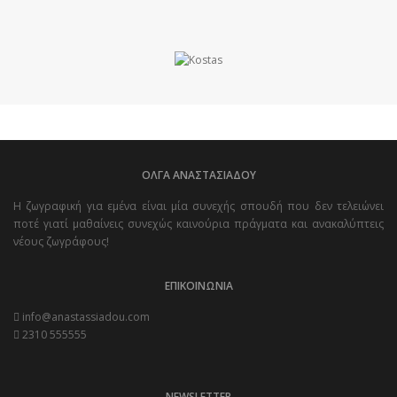
ΟΛΓΑ ΑΝΑΣΤΑΣΙΑΔΟΥ
Η ζωγραφική για εμένα είναι μία συνεχής σπουδή που δεν τελειώνει
ποτέ γιατί μαθαίνεις συνεχώς καινούρια πράγματα και ανακαλύπτεις
νέους ζωγράφους!
ΕΠΙΚΟΙΝΩΝΙΑ
info@anastassiadou.com
2310 555555
NEWSLETTER