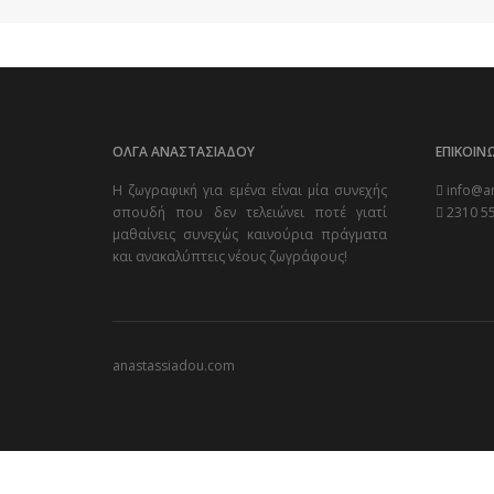
ΟΛΓΑ ΑΝΑΣΤΑΣΙΑΔΟΥ
ΕΠΙΚΟΙΝ
Η ζωγραφική για εμένα είναι μία συνεχής
info@a
σπουδή που δεν τελειώνει ποτέ γιατί
2310 5
μαθαίνεις συνεχώς καινούρια πράγματα
και ανακαλύπτεις νέους ζωγράφους!
anastassiadou.com